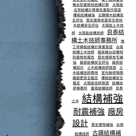
機台防震檢核結構計算
太陽能
支架結構計算報告書製作簽證
樓板結構補強
古蹟磚木結構安
全評估
歷史建築老屋安全檢核
木結構安全評估
太陽能土木技
良泰結
師
太陽能結構技師
構土木技師事務所
施
工架模板結構計算書簽證
台南
結構土木技師
廠房機台設備物
防震檢核報告
歷史建築老宅補
強
廠房結構安全評估
廠房結
構設計
土木結構技師簽證
土
木結構技師費用
室內裝修隔間
牆變更安全鑑定
樓板結構安全
鑑定
太陽能技師簽證
結構技
師事務所
臺南結構技師
良泰
結構補強
土木
耐震補強
廠房
設計
歷史建物補強
台南
古蹟結構補
結構技師