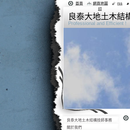
首頁
網頁地圖
rss
印
良泰大地土木結
Professional and Efficient !
良泰大地土木結構技師事務
所-良泰土木結構技師-
關於我們