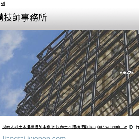
列
構技師事務所
良泰大地土木結構技師事務所-良泰土木結構技師-liangtai7.webnode.tw
liangtai.iwopop.com