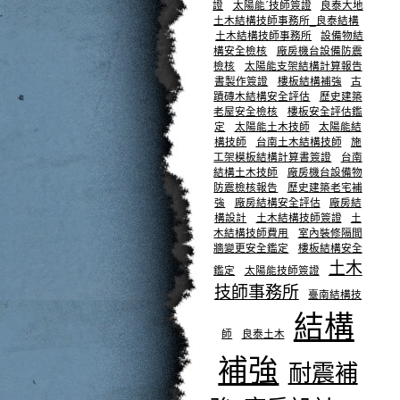
證
太陽能ˊ技師簽證
良泰大地
土木結構技師事務所_良泰結構
土木結構技師事務所
設備物結
構安全檢核
廠房機台設備防震
檢核
太陽能支架結構計算報告
書製作簽證
樓板結構補強
古
蹟磚木結構安全評估
歷史建築
老屋安全檢核
樓板安全評估鑑
定
太陽能土木技師
太陽能結
構技師
台南土木結構技師
施
工架模板結構計算書簽證
台南
結構土木技師
廠房機台設備物
防震檢核報告
歷史建築老宅補
強
廠房結構安全評估
廠房結
構設計
土木結構技師簽證
土
木結構技師費用
室內裝修隔間
牆變更安全鑑定
樓板結構安全
土木
鑑定
太陽能技師簽證
技師事務所
臺南結構技
結構
師
良泰土木
補強
耐震補