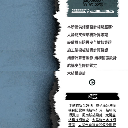
(06)2363337
0918512256
2363337@
yahoo.co
m.tw
本所提供結構設計相關服務:
太陽能支架結構計算簽證
設備機台防震安全檢核簽證
施工架模板結構計算簽證
結構計算書製作 結構補強設計
結構安全評估鑑定
木結構設計
標籤
木結構安全評估
電子廠無塵室
機台防震檢核結構計算
結構技
師費用
風雨球場設計
太陽能
結構技師簽證
太陽能土木技師
簽證
太陽光電發電設備免雜簽