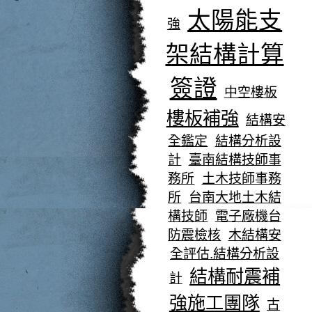
太陽能支
強
架結構計算
簽證
中空樓板
樓板補強
結構安
全鑑定
結構分析設
計
臺南結構技師事
務所
土木技師事務
所
台南大地土木結
構技師
電子廠機台
防震檢核
木結構安
全評估.結構分析設
結構耐震補
計
強施工團隊
古