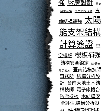
強
廠房設計
歷史
古
建物補強
台南結構技師
太陽
蹟結構補強
能支架結構
計算簽證
中
樓板補強
空樓板
結構安全鑑定
結構技
臺南結構技師
師事務所
事務所
結構分析設
計
台南大地土木結
構技師
電子廠機台
防震檢核
木結構安
全評估.結構分析設