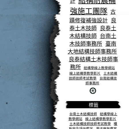
結構耐震補
計
強施工團隊
古
蹟修復補強設計
良
泰土木技師
良泰土
木結構技師
台南土
木技師事務所
臺南
大地結構技師事務所
良泰結構土木技師事
務所
結構學線上教學網站
線上結構學教學影片
土木結構
技師技師考試教學
台南結構技
師事務所
標籤
台南土木結構技師
結構學線上
教學網站
線上結構學教學影片
土木結構技師技師考試教學
樓
板安全評估鑑定
電子廠無塵室