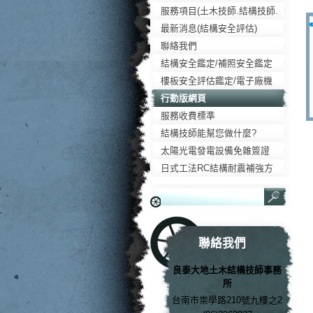
liangtai7.webnode.tw
服務項目(土木技師.結構技師.
大地技師)
最新消息(結構安全評估)
聯絡我們
結構安全鑑定/補照安全鑑定
樓板安全評估鑑定/電子廠機
台防震
行動版網頁
服務收費標準
結構技師能幫您做什麼?
太陽光電發電設備免雜簽證
日式工法RC結構耐震補強方
法
聯絡我們
良泰大地土木結構技師事務
所
台南市崇學路210號九樓之2