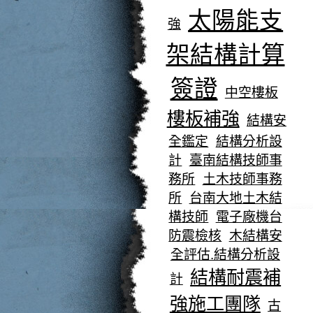
太陽能支
強
架結構計算
簽證
中空樓板
樓板補強
結構安
全鑑定
結構分析設
計
臺南結構技師事
務所
土木技師事務
所
台南大地土木結
構技師
電子廠機台
防震檢核
木結構安
全評估.結構分析設
結構耐震補
計
強施工團隊
古