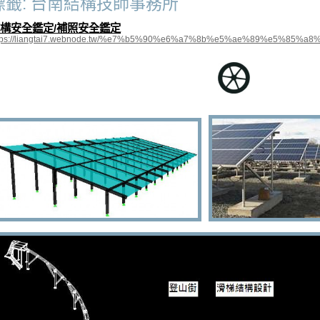
標籤: 台南結構技師事務所
構安全鑑定/補照安全鑑定
tps://liangtai7.webnode.tw/%e7%b5%90%e6%a7%8b%e5%ae%89%e5%85%a