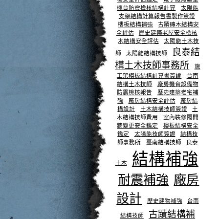
機台防震檢核結構計算
太陽能
支架結構計算報告書製作簽證
樓板結構補強
古蹟磚木結構安
全評估
歷史建築老屋安全檢核
木結構安全評估
太陽能土木技
良泰結
師
太陽能結構技師
構土木技師事務所
施
工架模板結構計算書簽證
台南
結構土木技師
廠房機台設備物
防震檢核報告
歷史建築老宅補
強
廠房結構安全評估
廠房結
構設計
土木結構技師簽證
土
木結構技師費用
室內裝修隔間
牆變更安全鑑定
樓板結構安全
鑑定
太陽能技師簽證
結構技
師事務所
臺南結構技師
良泰
結構補強
土木
耐震補強
廠房
設計
歷史建物補強
台南
古蹟結構補
結構技師