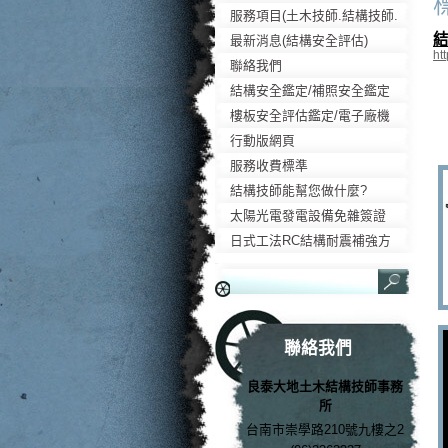
liangtai7.webnode.tw
服務項目(土木技師.結構技師.
結
大地技師)
最新消息(結構安全評估)
ht
聯絡我們
結構安全鑑定/補照安全鑑定
樓板安全評估鑑定/電子廠機
台防震
行動版網頁
服務收費標準
結構技師能幫您做什麼?
太陽光電發電設備免雜簽證
日式工法RC結構耐震補強方
法
聯絡我們
良泰大地土木結構技師事務
所
台南市崇學路210號九樓之2