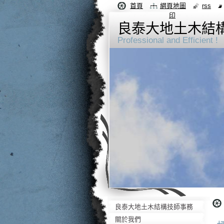
首頁
網頁地圖
rss
印
良泰大地土木結
Professional and Efficient !
良泰大地土木結構技師事務
所-良泰土木結構技師-
關於我們