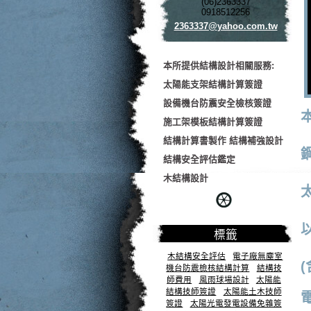
(06)2363337
0918512256
2363337@
yahoo.co
m.tw
本所提供結構設計相關服務:
太陽能支架結構計算簽證
設備機台防震安全檢核簽證
施工架模板結構計算簽證
結構計算書製作 結構補強設計
結構安全評估鑑定
木結構設計
標籤
木結構安全評估
電子廠無塵室
機台防震檢核結構計算
結構技
師費用
風雨球場設計
太陽能
結構技師簽證
太陽能土木技師
簽證
太陽光電發電設備免雜簽