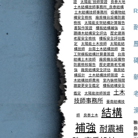
證
太陽能ˊ技師簽證
良泰大地
土木結構技師事務所_良泰結構
土木結構技師事務所
設備物結
構安全檢核
廠房機台設備防震
檢核
太陽能支架結構計算報告
書製作簽證
樓板結構補強
古
蹟磚木結構安全評估
歷史建築
老屋安全檢核
樓板安全評估鑑
定
太陽能土木技師
太陽能結
構技師
台南土木結構技師
施
工架模板結構計算書簽證
台南
結構土木技師
廠房機台設備物
防震檢核報告
歷史建築老宅補
強
廠房結構安全評估
廠房結
構設計
土木結構技師簽證
土
木結構技師費用
室內裝修隔間
牆變更安全鑑定
樓板結構安全
土木
鑑定
太陽能技師簽證
技師事務所
臺南結構技
結構
師
良泰土木
聯
補強
耐震補
良
辦