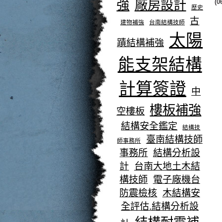
強
廠房設計
(0
歷史
古
建物補強
台南結構技師
太陽
蹟結構補強
能支架結構
計算簽證
中
樓板補強
空樓板
結構安全鑑定
結構技
臺南結構技師
師事務所
事務所
結構分析設
計
台南大地土木結
構技師
電子廠機台
防震檢核
木結構安
全評估.結構分析設