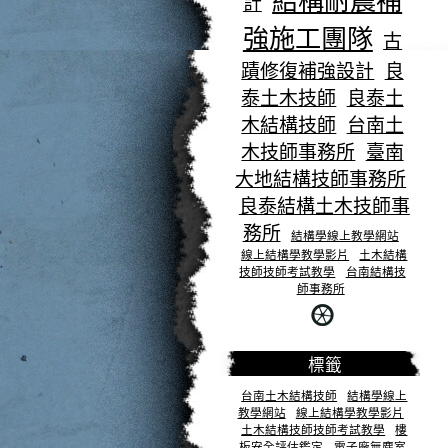
結構耐震補
計
強施工團隊
古
蹟修復補強設計
良
泰土木技師
良泰土
木結構技師
台南土
木技師事務所
臺南
大地結構技師事務所
良泰結構土木技師事
務所
結構學線上教學網站
線上結構學教學影片
土木結構
技師技師考試教學
台南結構技
師事務所
標籤
台南土木結構技師
結構學線上
教學網站
線上結構學教學影片
土木結構技師技師考試教學
樓
板安全評估鑑定
電子廠無塵室