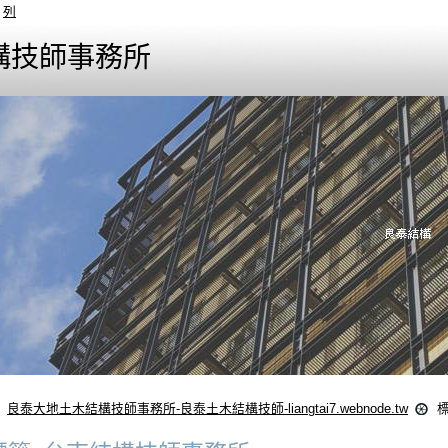
列
構技師事務所
良泰大地土木結構技師事務所-良泰土木結構技師-liangtai7.webnode.tw