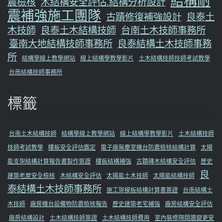
結構耐
震檢核
木結構安全評估.結構分析設計
震補強施工團隊
古蹟修復補強設計
良泰土
木技師
良泰土木結構技師
台南土木技師事務所
臺南大地結構技師事務所
良泰結構土木技師事務
所
結構學線上教學網站
線上結構學教學影片
土木結構技師技師考試教學
台南結構技師事務所
標籤
台南土木結構技師
結構學線上教學網站
線上結構學教學影片
土木結構技師
技師考試教學
樓板安全評估鑑定
電子廠無塵室機台防震檢核結構計算
太陽
能支架結構計算報告書製作簽證
樓板結構補強
古蹟磚木結構安全評估
歷史
良
建築老屋安全檢核
木結構安全評估
太陽能土木技師
太陽能結構技師
泰結構土木技師事務所
施工架模板結構計算書簽證
台南結構土
木技師
廠房機台設備物防震檢核報告
歷史建築老宅補強
廠房結構安全評估
廠房結構設計
土木結構技師簽證
土木結構技師費用
室內裝修隔間牆變更安