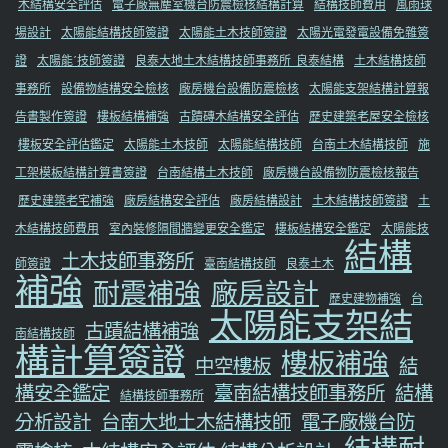
木結構安全評估
電子廠無塵室機台防震檢核結構計算
結構技師費用
風雨球
場設計
太陽能結構技師簽證
太陽能土木技師簽證
太陽光電發電設備免雜簽
證
太陽能ˊ技師簽證
良泰大地土木結構技師事務所_良泰結構
土木結構技師
事務所
設備物結構安全檢核
廠房機台設備防震檢核
太陽能支架結構計算報
告書製作簽證
樓板結構補強
古蹟磚木結構安全評估
歷史建築老屋安全檢核
樓板安全評估鑑定
太陽能土木技師
太陽能結構技師
台南土木結構技師
施
工架模板結構計算書簽證
台南結構土木技師
廠房機台設備物防震檢核報告
歷史建築老宅補強
廠房結構安全評估
廠房結構設計
土木結構技師簽證
土
木結構技師費用
室內裝修隔間牆變更安全鑑定
樓板結構安全鑑定
太陽能技
結構
土木技師事務所
師簽證
臺南結構技師
良泰土木
補強
耐震補強
廠房設計
歷史建物補強
台
太陽能支架結
古蹟結構補強
南結構技師
構計算簽證
樓板補強
中空樓板
結
構安全鑑定
臺南結構技師事務所
結構
結構技師事務所
分析設計
台南大地土木結構技師
電子廠機台防