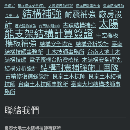
全鑑定
樓板結構安全鑑定
太陽能技師簽證
結構技師事務所
臺南結構技師
結構補強
耐震補強
廠房設
良泰土木
太陽
計
古蹟結構補強
歷史建物補強
台南結構技師
能支架結構計算簽證
中空樓板
樓板補強
結構安全鑑定
結構分析設計
臺南
結構技師事務所
土木技師事務所
台南大地土木
結構技師
電子廠機台防震檢核
木結構安全評估.
結構耐震補強施工團隊
結構分析設計
古蹟修復補強設計
良泰土木技師
良泰土木結構
技師
台南土木技師事務所
臺南大地結構技師事
務所
聯絡我們
良泰大地土木結構技師事務所