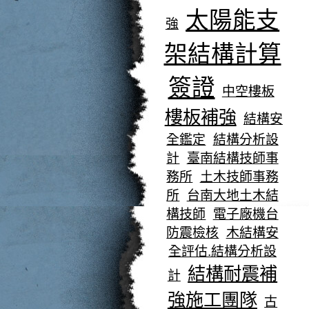
太陽能支
強
架結構計算
簽證
中空樓板
樓板補強
結構安
全鑑定
結構分析設
計
臺南結構技師事
務所
土木技師事務
所
台南大地土木結
構技師
電子廠機台
防震檢核
木結構安
全評估.結構分析設
結構耐震補
計
強施工團隊
古