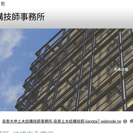
列
構技師事務所
良泰大地土木結構技師事務所-良泰土木結構技師-liangtai7.webnode.tw