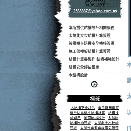
(06)2363337
0918512256
2363337@
yahoo.co
m.tw
本所提供結構設計相關服務:
太陽能支架結構計算簽證
設備機台防震安全檢核簽證
施工架模板結構計算簽證
結構計算書製作 結構補強設計
結構安全評估鑑定
木結構設計
標籤
木結構安全評估
電子廠無塵室
機台防震檢核結構計算
結構技
師費用
風雨球場設計
太陽能
結構技師簽證
太陽能土木技師
簽證
太陽光電發電設備免雜簽