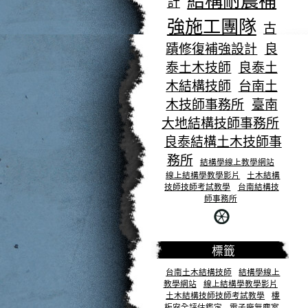
結構耐震補
計
強施工團隊
古
蹟修復補強設計
良
泰土木技師
良泰土
木結構技師
台南土
木技師事務所
臺南
大地結構技師事務所
良泰結構土木技師事
務所
結構學線上教學網站
線上結構學教學影片
土木結構
技師技師考試教學
台南結構技
師事務所
標籤
台南土木結構技師
結構學線上
教學網站
線上結構學教學影片
土木結構技師技師考試教學
樓
板安全評估鑑定
電子廠無塵室