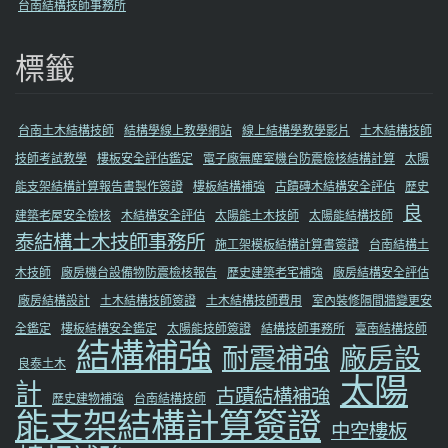
台南結構技師事務所
標籤
台南土木結構技師
結構學線上教學網站
線上結構學教學影片
土木結構技師
技師考試教學
樓板安全評估鑑定
電子廠無塵室機台防震檢核結構計算
太陽
能支架結構計算報告書製作簽證
樓板結構補強
古蹟磚木結構安全評估
歷史
良
建築老屋安全檢核
木結構安全評估
太陽能土木技師
太陽能結構技師
泰結構土木技師事務所
施工架模板結構計算書簽證
台南結構土
木技師
廠房機台設備物防震檢核報告
歷史建築老宅補強
廠房結構安全評估
廠房結構設計
土木結構技師簽證
土木結構技師費用
室內裝修隔間牆變更安
全鑑定
樓板結構安全鑑定
太陽能技師簽證
結構技師事務所
臺南結構技師
結構補強
耐震補強
廠房設
良泰土木
太陽
計
古蹟結構補強
歷史建物補強
台南結構技師
能支架結構計算簽證
中空樓板