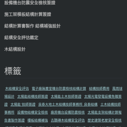
設備機台防震安全檢核簽證
施工架模板結構計算簽證
結構計算書製作 結構補強設計
結構安全評估鑑定
木結構設計
標籤
木結構安全評估
電子廠無塵室機台防震檢核結構計算
結構技師費用
風雨球
場設計
太陽能結構技師簽證
太陽能土木技師簽證
太陽光電發電設備免雜簽
證
太陽能ˊ技師簽證
良泰大地土木結構技師事務所_良泰結構
土木結構技師
事務所
設備物結構安全檢核
廠房機台設備防震檢核
太陽能支架結構計算報
告書製作簽證
樓板結構補強
古蹟磚木結構安全評估
歷史建築老屋安全檢核