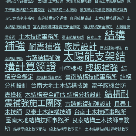
樓板安全評估鑑定
太陽能土木技師
太陽能結構技師
台南土木結構技師
施
工架模板結構計算書簽證
台南結構土木技師
廠房機台設備物防震檢核報告
歷史建築老宅補強
廠房結構安全評估
廠房結構設計
土木結構技師簽證
土
木結構技師費用
室內裝修隔間牆變更安全鑑定
樓板結構安全鑑定
太陽能技
結構
土木技師事務所
師簽證
臺南結構技師
良泰土木
補強
耐震補強
廠房設計
歷史建物補強
台
太陽能支架結
古蹟結構補強
南結構技師
構計算簽證
樓板補強
中空樓板
結
構安全鑑定
臺南結構技師事務所
結構
結構技師事務所
分析設計
台南大地土木結構技師
電子廠機台防
結構耐
震檢核
木結構安全評估.結構分析設計
震補強施工團隊
古蹟修復補強設計
良泰土
木技師
良泰土木結構技師
台南土木技師事務所
臺南大地結構技師事務所
良泰結構土木技師事務
所
結構學線上教學網站
線上結構學教學影片
土木結構技師技師考試教學