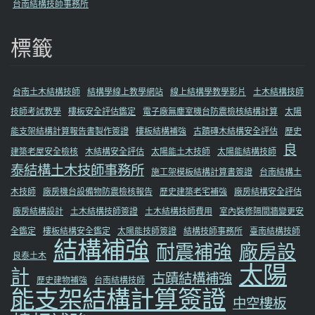
台南結構技師事務所
標籤
台南土木結構技師
結構學線上教學網站
線上結構學教學影片
土木結構技師
技師考試教學
樓板安全評估鑑定
電子廠無塵室機台防震檢核結構計算
太陽
能支架結構計算報告書製作簽證
樓板結構補強
古蹟磚木結構安全評估
歷史
良
建築老屋安全檢核
木結構安全評估
太陽能土木技師
太陽能結構技師
泰結構土木技師事務所
施工架模板結構計算書簽證
台南結構土
木技師
廠房機台設備物防震檢核報告
歷史建築老宅補強
廠房結構安全評估
廠房結構設計
土木結構技師簽證
土木結構技師費用
室內裝修隔間牆變更安
全鑑定
樓板結構安全鑑定
太陽能技師簽證
結構技師事務所
臺南結構技師
結構補強
耐震補強
廠房設
良泰土木
太陽
計
古蹟結構補強
歷史建物補強
台南結構技師
能支架結構計算簽證
中空樓板