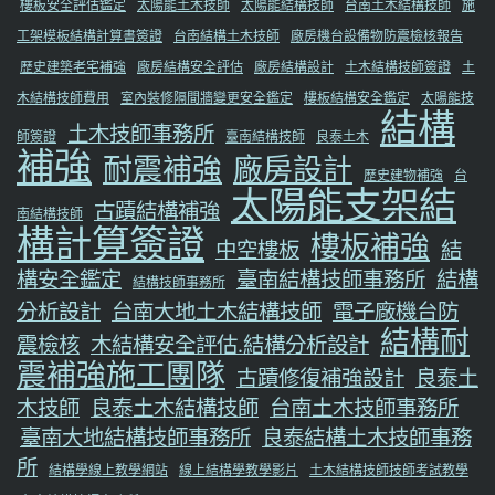
樓板安全評估鑑定
太陽能土木技師
太陽能結構技師
台南土木結構技師
施
工架模板結構計算書簽證
台南結構土木技師
廠房機台設備物防震檢核報告
歷史建築老宅補強
廠房結構安全評估
廠房結構設計
土木結構技師簽證
土
木結構技師費用
室內裝修隔間牆變更安全鑑定
樓板結構安全鑑定
太陽能技
結構
土木技師事務所
師簽證
臺南結構技師
良泰土木
補強
耐震補強
廠房設計
歷史建物補強
台
太陽能支架結
古蹟結構補強
南結構技師
構計算簽證
樓板補強
中空樓板
結
構安全鑑定
臺南結構技師事務所
結構
結構技師事務所
分析設計
台南大地土木結構技師
電子廠機台防
結構耐
震檢核
木結構安全評估.結構分析設計
震補強施工團隊
古蹟修復補強設計
良泰土
木技師
良泰土木結構技師
台南土木技師事務所
臺南大地結構技師事務所
良泰結構土木技師事務
所
結構學線上教學網站
線上結構學教學影片
土木結構技師技師考試教學