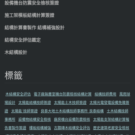
設備機台防震安全檢核簽證
施工架模板結構計算簽證
結構計算書製作 結構補強設計
結構安全評估鑑定
木結構設計
標籤
木結構安全評估
電子廠無塵室機台防震檢核結構計算
結構技師費用
風雨球
場設計
太陽能結構技師簽證
太陽能土木技師簽證
太陽光電發電設備免雜簽
證
太陽能ˊ技師簽證
良泰大地土木結構技師事務所_良泰結構
土木結構技師
事務所
設備物結構安全檢核
廠房機台設備防震檢核
太陽能支架結構計算報
告書製作簽證
樓板結構補強
古蹟磚木結構安全評估
歷史建築老屋安全檢核