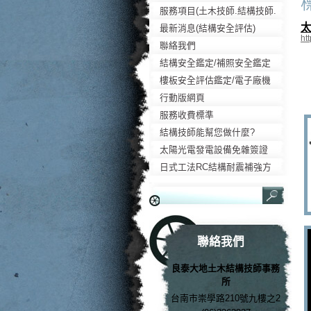
liangtai7.webnode.tw
服務項目(土木技師.結構技師.
太
大地技師)
最新消息(結構安全評估)
h
聯絡我們
結構安全鑑定/補照安全鑑定
樓板安全評估鑑定/電子廠機
台防震
行動版網頁
服務收費標準
結構技師能幫您做什麼?
太陽光電發電設備免雜簽證
日式工法RC結構耐震補強方
法
聯絡我們
良泰大地土木結構技師事務
所
台南市崇學路210號九樓之2