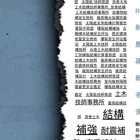
證
太陽能ˊ技師簽證
良泰大地
土木結構技師事務所_良泰結構
土木結構技師事務所
設備物結
構安全檢核
廠房機台設備防震
檢核
太陽能支架結構計算報告
書製作簽證
樓板結構補強
古
蹟磚木結構安全評估
歷史建築
老屋安全檢核
樓板安全評估鑑
定
太陽能土木技師
太陽能結
構技師
台南土木結構技師
施
工架模板結構計算書簽證
台南
結構土木技師
廠房機台設備物
防震檢核報告
歷史建築老宅補
強
廠房結構安全評估
廠房結
構設計
土木結構技師簽證
土
木結構技師費用
室內裝修隔間
牆變更安全鑑定
樓板結構安全
土木
鑑定
太陽能技師簽證
技師事務所
臺南結構技
結構
師
良泰土木
聯
補強
耐震補
良
辦