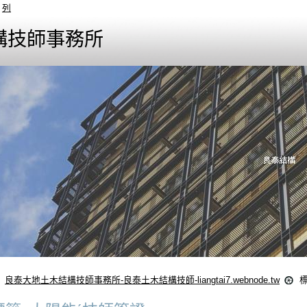
列
構技師事務所
良泰大地土木結構技師事務所-良泰土木結構技師-liangtai7.webnode.tw