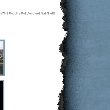
9%9b%bb%e7%99%bc%e9%9b%bb%e8%a8%ad%e5%82%99%e5%85%8d%e8%