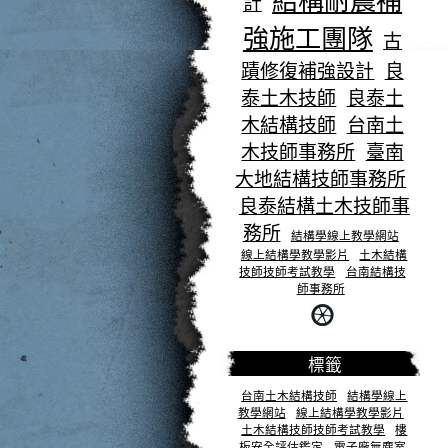
結構耐震補
計
強施工團隊
古
蹟修復補強設計
良
泰土木技師
良泰土
木結構技師
台南土
木技師事務所
臺南
大地結構技師事務所
良泰結構土木技師事
務所
結構學線上教學網站
線上結構學教學影片
土木結構
技師技師考試教學
台南結構技
師事務所
標籤
台南土木結構技師
結構學線上
教學網站
線上結構學教學影片
土木結構技師技師考試教學
樓
板安全評估鑑定
電子廠無塵室