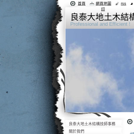
首頁
網頁地圖
rss
印
良泰大地土木結
Professional and Efficient !
良泰大地土木結構技師事務
所-良泰土木結構技師-
關於我們