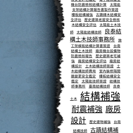
機台防震檢核結構計算
太陽能
支架結構計算報告書製作簽證
樓板結構補強
古蹟磚木結構安
全評估
歷史建築老屋安全檢核
木結構安全評估
太陽能土木技
良泰結
師
太陽能結構技師
構土木技師事務所
施
工架模板結構計算書簽證
台南
結構土木技師
廠房機台設備物
防震檢核報告
歷史建築老宅補
強
廠房結構安全評估
廠房結
構設計
土木結構技師簽證
土
木結構技師費用
室內裝修隔間
牆變更安全鑑定
樓板結構安全
鑑定
太陽能技師簽證
結構技
師事務所
臺南結構技師
良泰
結構補強
土木
耐震補強
廠房
設計
歷史建物補強
台南
古蹟結構補
結構技師