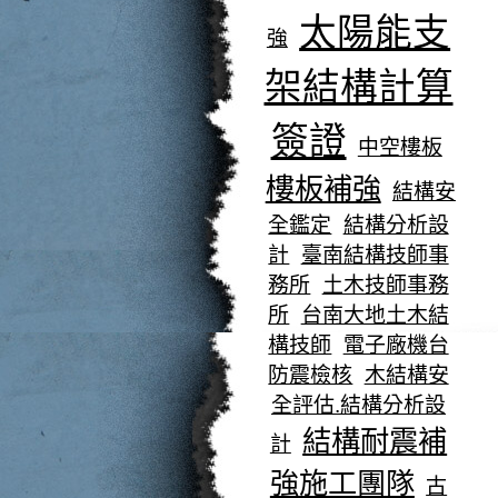
太陽能支
強
架結構計算
簽證
中空樓板
樓板補強
結構安
全鑑定
結構分析設
計
臺南結構技師事
務所
土木技師事務
所
台南大地土木結
構技師
電子廠機台
防震檢核
木結構安
全評估.結構分析設
結構耐震補
計
強施工團隊
古