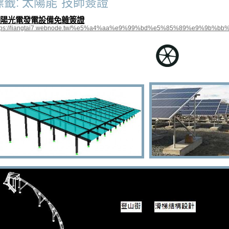
標籤: 太陽能ˊ技師簽證
陽光電發電設備免雜簽證
ttps://liangtai7.webnode.tw/%e5%a4%aa%e9%99%bd%e5%85%89%e