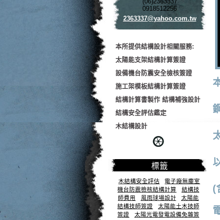
(06)2363337
0918512256
2363337@
yahoo.co
m.tw
本所提供結構設計相關服務:
太陽能支架結構計算簽證
設備機台防震安全檢核簽證
施工架模板結構計算簽證
結構計算書製作 結構補強設計
結構安全評估鑑定
木結構設計
標籤
木結構安全評估
電子廠無塵室
機台防震檢核結構計算
結構技
師費用
風雨球場設計
太陽能
結構技師簽證
太陽能土木技師
簽證
太陽光電發電設備免雜簽