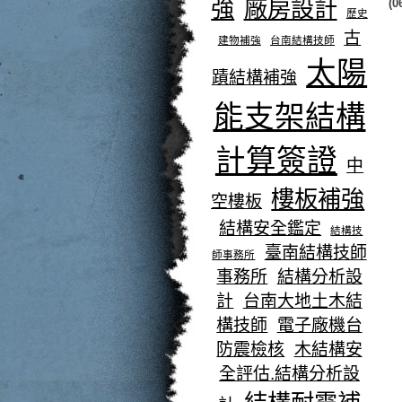
強
廠房設計
(0
歷史
古
建物補強
台南結構技師
太陽
蹟結構補強
能支架結構
計算簽證
中
樓板補強
空樓板
結構安全鑑定
結構技
臺南結構技師
師事務所
事務所
結構分析設
計
台南大地土木結
構技師
電子廠機台
防震檢核
木結構安
全評估.結構分析設